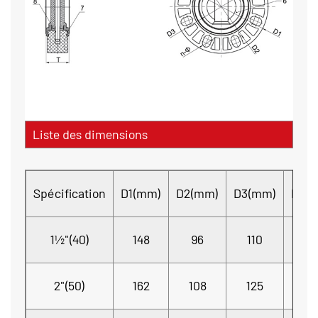
Liste des dimensions
Spécification
D1(mm)
D2(mm)
D3(mm)
D4(
1½"(40)
148
96
110
41.
2"(50)
162
108
125
48.