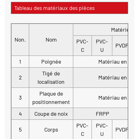
Tableau des matériaux des pièces
Matériel
Non.
Nom
PVC-
PVC-
PVDF
H
C
U
1
Poignée
Matériau en allia
Tigé de
2
Matériau en allia
localisation
Plaque de
3
Matériau en allia
positionnement
4
Coupe de noix
FRPP
H
PVC-
PVC-
5
Corps
PVDF
H
C
U