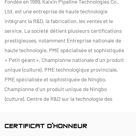
Fondée en 1999, Kaixin Pipeline Technologies Co.,
Ltd. est une entreprise de haute technologie
intégrant la R&D, la fabrication, les ventes et le
service. La société détient plusieurs certifications
prestigieuses, notamment Entreprise nationale de
haute technologie, PME spécialisée et sophistiquée
« Petit géant », Championne nationale d'un produit
unique (culture), PME technologique provinciale,
PME spécialisée et sophistiquée de Ningbo,
Championne d'un produit unique de Ningbo
(culture), Centre de R&D sur la technologie des
tuyaux et vannes en polymères de Ningbo, Usine
verte au niveau du district, Entreprise d'innovation
CERTIFICAT D'HONNEUR
en gestion quatre étoiles de Ningbo et Niveau de