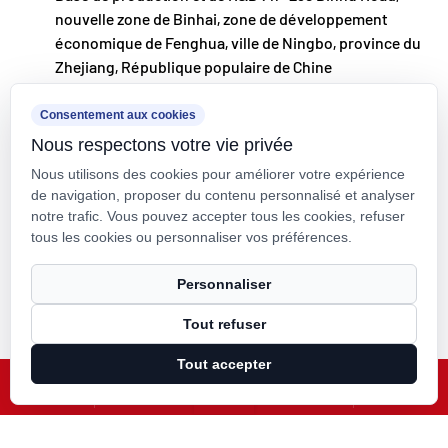
nos clients du monde entier.
nouvelle zone de Binhai, zone de développement
Ningbo • Base de R&D et de production de Fenghua
économique de Fenghua, ville de Ningbo, province du
Zhejiang, République populaire de Chine
Avec un investissement total de 200 millions de
RMB, Kaixin Ultra-Pure Pipe Technology (Ningbo)
kxpv@kxpv.com
Consentement aux cookies
Co., Ltd. a créé un nouveau laboratoire de
Nous respectons votre vie privée
+86-18067123177
matériaux en collaboration avec des universités et
Nous utilisons des cookies pour améliorer votre expérience
des instituts de recherche, construit une base de
de navigation, proposer du contenu personnalisé et analyser
notre trafic. Vous pouvez accepter tous les cookies, refuser
fabrication moderne et installé 8 lignes de
tous les cookies ou personnaliser vos préférences.
production entièrement automatisées pour les
Droit d'auteur © Kaixin Pipeline Technologies Co., Ltd. Tous droits
Personnaliser
plastiques modifiés et 8 pour les matériaux
réservés.
polymères. L'installation est dédiée à la R&D, à la
Tout refuser
Technical Support ：
Smart Cloud
production et à l'application de nouveaux
Tout accepter
plastiques et matériaux polymères modifiés. Kaixin
X
Facebook
Produits
Actualités
s'engage également à attirer les meilleurs talents