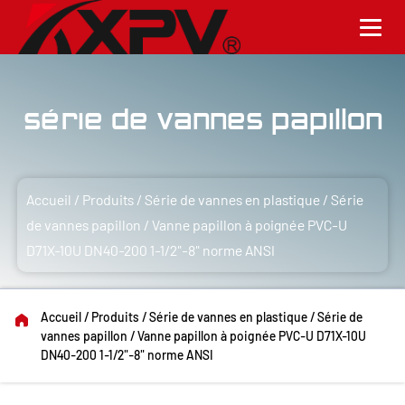
Série de vannes papillon
Accueil
/
Produits
/
Série de vannes en plastique
/
Série
de vannes papillon
/
Vanne papillon à poignée PVC-U
D71X-10U DN40-200 1-1/2"-8" norme ANSI
Accueil
/
Produits
/
Série de vannes en plastique
/
Série de
vannes papillon
/
Vanne papillon à poignée PVC-U D71X-10U
DN40-200 1-1/2"-8" norme ANSI