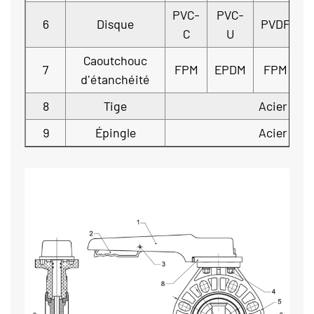
PVC-
PVC-
6
Disque
PVDF
H
C
U
Caoutchouc
7
FPM
EPDM
FPM
d'étanchéité
8
Tige
Acier
9
Épingle
Acier