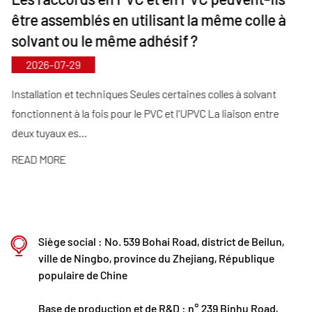
comblant ainsi les lacunes du marché et
être assemblés en utilisant la même colle à
maintenant notre avantage concurrentiel dans
solvant ou le même adhésif ?
l'industrie.
2026-07-29
Guidé par le principe « Axé sur la technologie et en
phase avec son temps », Kaixin alloue près de 10
Installation et techniques Seules certaines colles à solvant
fonctionnent à la fois pour le PVC et l'UPVC La liaison entre
millions de RMB par an à la R&D. Nous garantissons
deux tuyaux es...
une qualité de produit supérieure grâce à une
fabrication automatisée standardisée et à un
READ MORE
approvisionnement strict en matières premières
importées. Conformément à notre stratégie de
développement international, nous surveillons en
Siège social : No. 539 Bohai Road, district de Beilun,
permanence les tendances du marché mondial et
ville de Ningbo, province du Zhejiang, République
exploitons les canaux numériques pour proposer
populaire de Chine
des produits « Made in China » de haute qualité à
Base de production et de R&D : n° 239 Binhu Road,