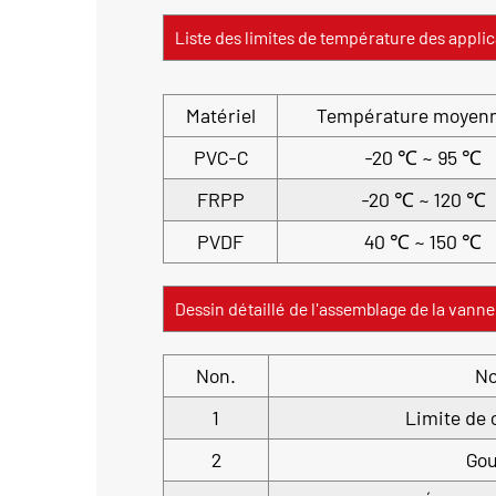
Liste des limites de température des applic
Matériel
Température moye
PVC-C
-20 ℃ ~ 95 ℃
FRPP
-20 ℃ ~ 120 ℃
PVDF
40 ℃ ~ 150 ℃
Dessin détaillé de l'assemblage de la van
Non.
N
1
Limite de 
2
Gou