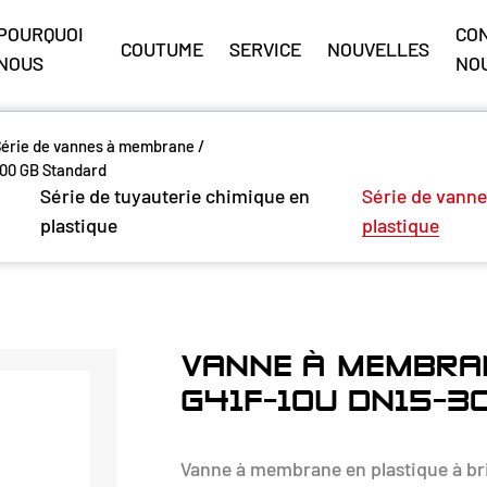
POURQUOI
CO
COUTUME
SERVICE
NOUVELLES
NOUS
NO
Série de vannes à membrane
/
00 GB Standard
Série de tuyauterie chimique en
Série de vanne
plastique
plastique
VANNE À MEMBRAN
G41F-10U DN15-3
Vanne à membrane en plastique à b