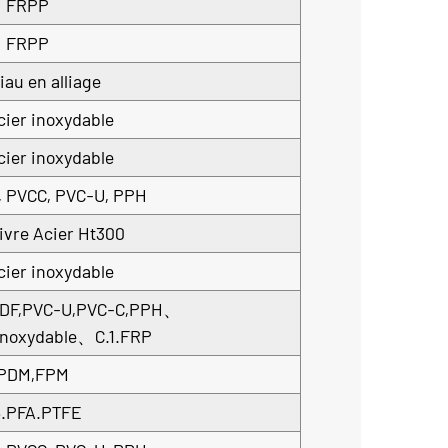
FRPP
FRPP
iau en alliage
cier inoxydable
cier inoxydable
, PVCC, PVC-U, PPH
uivre Acier Ht300
cier inoxydable
DF,PVC-U,PVC-C,PPH、
 inoxydable、C.1.FRP
PDM,FPM
6.PFA.PTFE