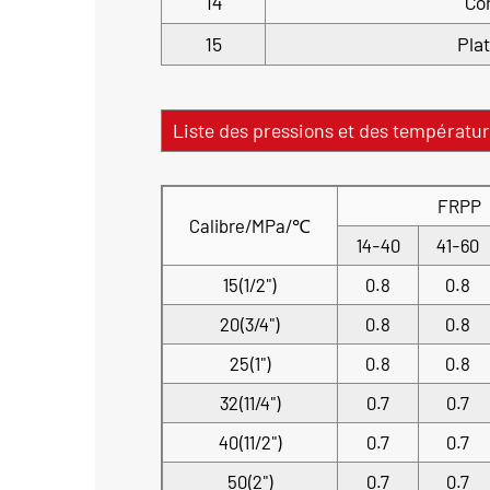
14
Co
15
Pla
Liste des pressions et des températu
FRPP
Calibre/MPa/℃
14-40
41-60
15(1/2")
0.8
0.8
20(3/4")
0.8
0.8
25(1")
0.8
0.8
32(11/4")
0.7
0.7
40(11/2")
0.7
0.7
50(2")
0.7
0.7