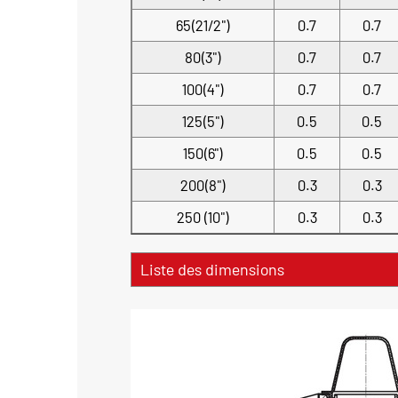
65(21/2")
0.7
0.7
80(3")
0.7
0.7
100(4")
0.7
0.7
125(5")
0.5
0.5
150(6")
0.5
0.5
200(8")
0.3
0.3
250 (10")
0.3
0.3
Liste des dimensions