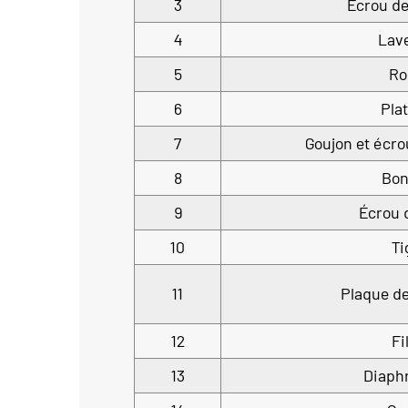
3
Écrou de
4
Lav
5
Ro
6
Pla
7
Goujon et écro
8
Bon
9
Écrou 
10
Ti
11
Plaque d
12
Fi
13
Diaph