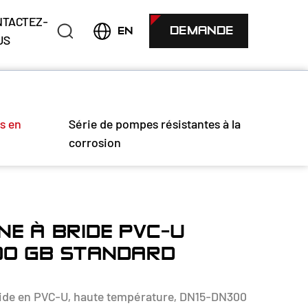
NTACTEZ-
DEMANDE
EN
US
s en
Série de pompes résistantes à la
corrosion
E À BRIDE PVC-U
00 GB STANDARD
ride en PVC-U, haute température, DN15-DN300