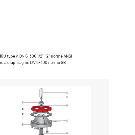
U type A DN15-300 1/2"-12" norme ANSI
ne à diaphragme DN15-300 norme GB