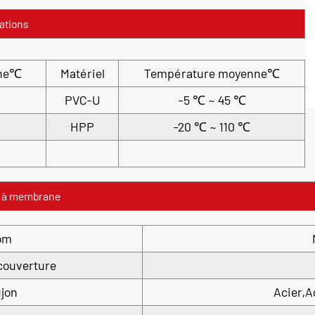
ations
nne℃
Matériel
Température moyenne℃
PVC-U
-5 ℃ ~ 45 ℃
HPP
-20 ℃ ~ 110 ℃
ne à membrane
om
couverture
jon
Acier,A