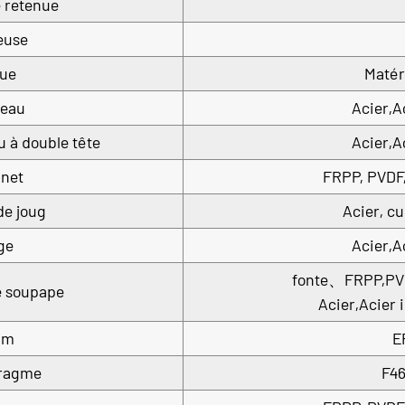
 retenue
euse
ue
Matér
teau
Acier,A
u à double tête
Acier,A
net
FRPP, PVDF
de joug
Acier, c
ge
Acier,A
fonte、FRPP,PV
e soupape
Acier,Acier
lm
E
ragme
F4