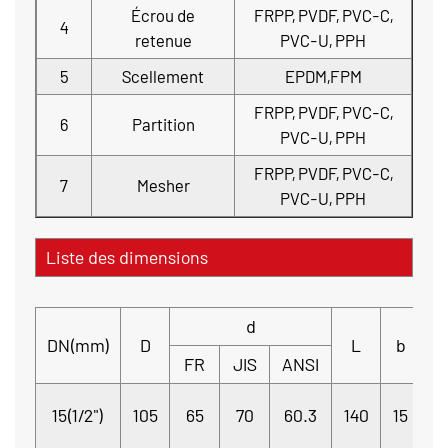
Écrou de
FRPP, PVDF, PVC-C,
4
retenue
PVC-U, PPH
5
Scellement
EPDM,FPM
FRPP, PVDF, PVC-C,
6
Partition
PVC-U, PPH
FRPP, PVDF, PVC-C,
7
Mesher
PVC-U, PPH
Liste des dimensions
d
DN(mm)
D
L
b
FR
JIS
ANSI
15(1/2")
105
65
70
60.3
140
15
Φ