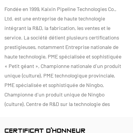
Fondée en 1999, Kaixin Pipeline Technologies Co.,
Ltd. est une entreprise de haute technologie
intégrant la R&D, la fabrication, les ventes et le
service. La société détient plusieurs certifications
prestigieuses, notamment Entreprise nationale de
haute technologie, PME spécialisée et sophistiquée
« Petit géant », Championne nationale d'un produit
unique (culture), PME technologique provinciale,
PME spécialisée et sophistiquée de Ningbo,
Championne d'un produit unique de Ningbo
(culture), Centre de R&D sur la technologie des
tuyaux et vannes en polymères de Ningbo, Usine
verte au niveau du district, Entreprise d'innovation
CERTIFICAT D'HONNEUR
en gestion quatre étoiles de Ningbo et Niveau de