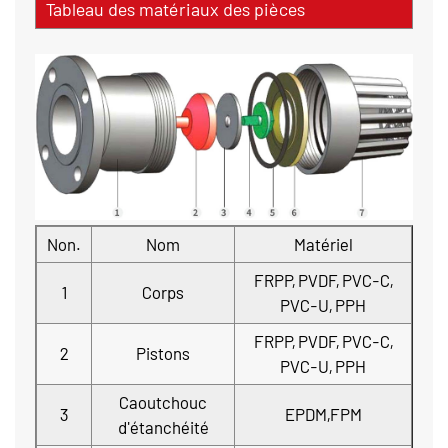
Tableau des matériaux des pièces
Non.
Nom
Matériel
FRPP, PVDF, PVC-C,
1
Corps
PVC-U, PPH
FRPP, PVDF, PVC-C,
2
Pistons
PVC-U, PPH
Caoutchouc
3
EPDM,FPM
d'étanchéité