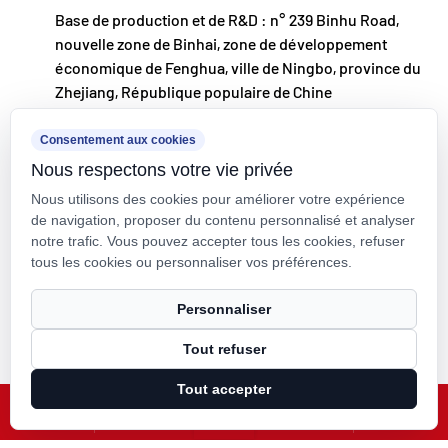
Base de production et de R&D : n° 239 Binhu Road,
nos clients du monde entier.
nouvelle zone de Binhai, zone de développement
Ningbo • Base de R&D et de production de Fenghua
économique de Fenghua, ville de Ningbo, province du
Zhejiang, République populaire de Chine
Avec un investissement total de 200 millions de
RMB, Kaixin Ultra-Pure Pipe Technology (Ningbo)
kxpv@kxpv.com
Consentement aux cookies
Co., Ltd. a créé un nouveau laboratoire de
Nous respectons votre vie privée
+86-18067123177
matériaux en collaboration avec des universités et
Nous utilisons des cookies pour améliorer votre expérience
des instituts de recherche, construit une base de
de navigation, proposer du contenu personnalisé et analyser
notre trafic. Vous pouvez accepter tous les cookies, refuser
fabrication moderne et installé 8 lignes de
tous les cookies ou personnaliser vos préférences.
production entièrement automatisées pour les
Droit d'auteur © Kaixin Pipeline Technologies Co., Ltd. Tous droits
Personnaliser
plastiques modifiés et 8 pour les matériaux
réservés.
polymères. L'installation est dédiée à la R&D, à la
Tout refuser
Technical Support ：
Smart Cloud
production et à l'application de nouveaux
Tout accepter
plastiques et matériaux polymères modifiés. Kaixin
X
Facebook
Produits
Actualités
s'engage également à attirer les meilleurs talents