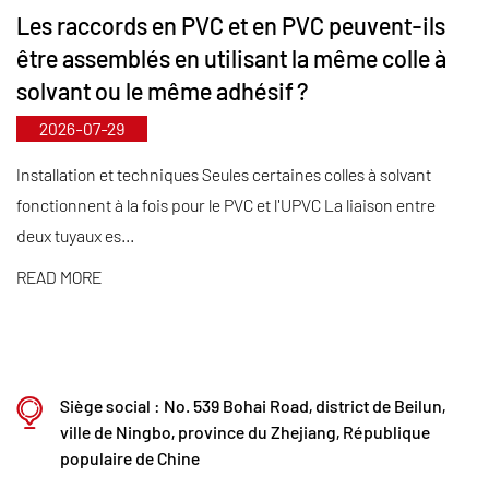
Les raccords en PVC et en PVC peuvent-ils
comblant ainsi les lacunes du marché et
être assemblés en utilisant la même colle à
maintenant notre avantage concurrentiel dans
solvant ou le même adhésif ?
l'industrie.
2026-07-29
Guidé par le principe « Axé sur la technologie et en
phase avec son temps », Kaixin alloue près de 10
Installation et techniques Seules certaines colles à solvant
fonctionnent à la fois pour le PVC et l'UPVC La liaison entre
millions de RMB par an à la R&D. Nous garantissons
deux tuyaux es...
une qualité de produit supérieure grâce à une
fabrication automatisée standardisée et à un
READ MORE
approvisionnement strict en matières premières
importées. Conformément à notre stratégie de
développement international, nous surveillons en
Siège social : No. 539 Bohai Road, district de Beilun,
permanence les tendances du marché mondial et
ville de Ningbo, province du Zhejiang, République
exploitons les canaux numériques pour proposer
populaire de Chine
des produits « Made in China » de haute qualité à