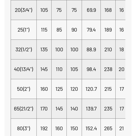
20(3/4")
105
75
75
69.9
168
16
Φ
4
25(1")
115
85
90
79.4
189
16
32(1/2")
135
100
100
88.9
210
18
Φ
40(13/4")
145
110
105
98.4
238
20
4
50(2")
160
125
120
120.7
215
17
4
4
65(21/2")
170
145
140
139.7
235
17
80(3")
192
160
150
152.4
265
21
Φ