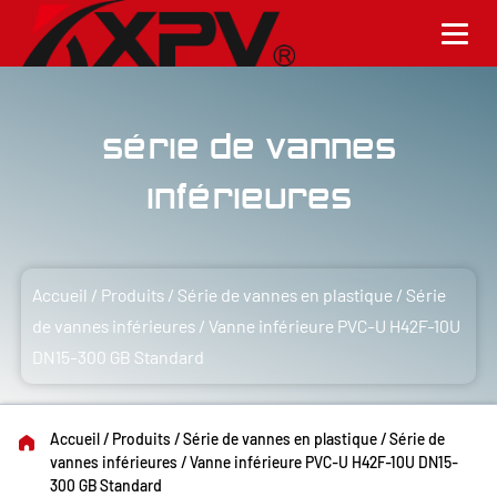
Série de vannes
inférieures
Accueil
/
Produits
/
Série de vannes en plastique
/
Série
de vannes inférieures
/
Vanne inférieure PVC-U H42F-10U
DN15-300 GB Standard
Accueil
/
Produits
/
Série de vannes en plastique
/
Série de
vannes inférieures
/
Vanne inférieure PVC-U H42F-10U DN15-
300 GB Standard