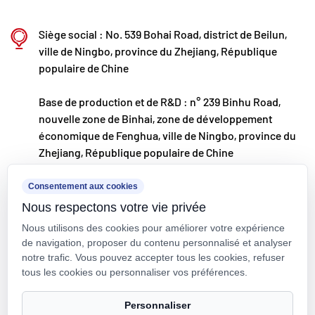
développement international, nous surveillons en
Siège social : No. 539 Bohai Road, district de Beilun,
permanence les tendances du marché mondial et
ville de Ningbo, province du Zhejiang, République
exploitons les canaux numériques pour proposer
populaire de Chine
des produits « Made in China » de haute qualité à
Base de production et de R&D : n° 239 Binhu Road,
nos clients du monde entier.
nouvelle zone de Binhai, zone de développement
Ningbo • Base de R&D et de production de Fenghua
économique de Fenghua, ville de Ningbo, province du
Zhejiang, République populaire de Chine
Avec un investissement total de 200 millions de
RMB, Kaixin Ultra-Pure Pipe Technology (Ningbo)
kxpv@kxpv.com
Consentement aux cookies
Co., Ltd. a créé un nouveau laboratoire de
Nous respectons votre vie privée
+86-18067123177
matériaux en collaboration avec des universités et
Nous utilisons des cookies pour améliorer votre expérience
des instituts de recherche, construit une base de
de navigation, proposer du contenu personnalisé et analyser
notre trafic. Vous pouvez accepter tous les cookies, refuser
fabrication moderne et installé 8 lignes de
tous les cookies ou personnaliser vos préférences.
production entièrement automatisées pour les
Droit d'auteur © Kaixin Pipeline Technologies Co., Ltd. Tous droits
Personnaliser
plastiques modifiés et 8 pour les matériaux