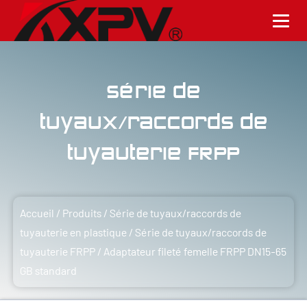
Série de
tuyaux/raccords de
tuyauterie FRPP
Accueil
/
Produits
/
Série de tuyaux/raccords de
tuyauterie en plastique
/
Série de tuyaux/raccords de
tuyauterie FRPP
/
Adaptateur fileté femelle FRPP DN15-65
GB standard