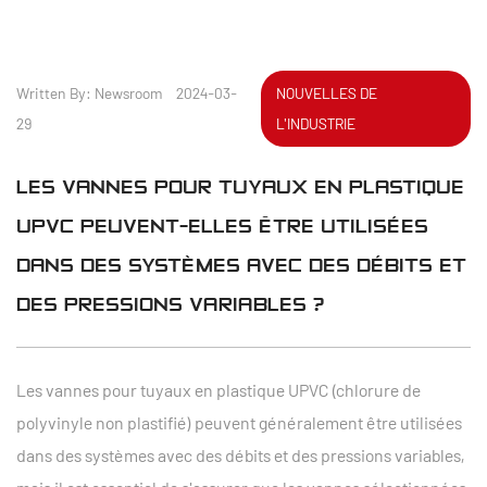
Written By: Newsroom 2024-03-
NOUVELLES DE
29
L'INDUSTRIE
LES VANNES POUR TUYAUX EN PLASTIQUE
UPVC PEUVENT-ELLES ÊTRE UTILISÉES
DANS DES SYSTÈMES AVEC DES DÉBITS ET
DES PRESSIONS VARIABLES ?
Les vannes pour tuyaux en plastique UPVC (chlorure de
polyvinyle non plastifié) peuvent généralement être utilisées
dans des systèmes avec des débits et des pressions variables,