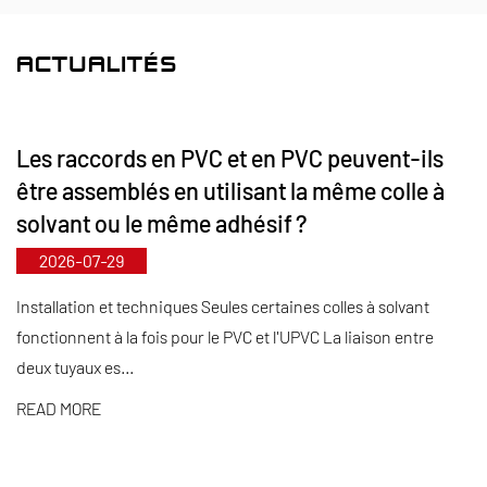
FRPP, avec une gamme complète de types et de
spécifications. Notamment, nos vannes papillon
ACTUALITÉS
peuvent atteindre DN1000 de diamètre, tandis que
les tuyaux et raccords s'étendent jusqu'à DN800,
Les raccords en PVC et en PVC peuvent-ils
comblant ainsi les lacunes du marché et
être assemblés en utilisant la même colle à
maintenant notre avantage concurrentiel dans
solvant ou le même adhésif ?
l'industrie.
2026-07-29
Guidé par le principe « Axé sur la technologie et en
phase avec son temps », Kaixin alloue près de 10
Installation et techniques Seules certaines colles à solvant
fonctionnent à la fois pour le PVC et l'UPVC La liaison entre
millions de RMB par an à la R&D. Nous garantissons
deux tuyaux es...
une qualité de produit supérieure grâce à une
fabrication automatisée standardisée et à un
READ MORE
approvisionnement strict en matières premières
importées. Conformément à notre stratégie de