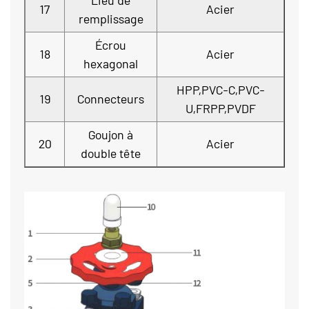
Lieu de
17
Acier
remplissage
Écrou
18
Acier
hexagonal
HPP,PVC-C,PVC-
19
Connecteurs
U,FRPP,PVDF
Goujon à
20
Acier
double tête