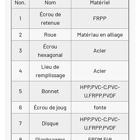
Non.
Nom
Matériel
Écrou de
1
FRPP
retenue
2
Roue
Matériau en alliage
Écrou
3
Acier
hexagonal
Lieu de
4
Acier
remplissage
HPP,PVC-C,PVC-
5
Bonnet
U,FRPP,PVDF
6
Écrou de joug
fonte
HPP,PVC-C,PVC-
7
Disque
U,FRPP,PVDF
8
Diaphragme
EPDM,F46