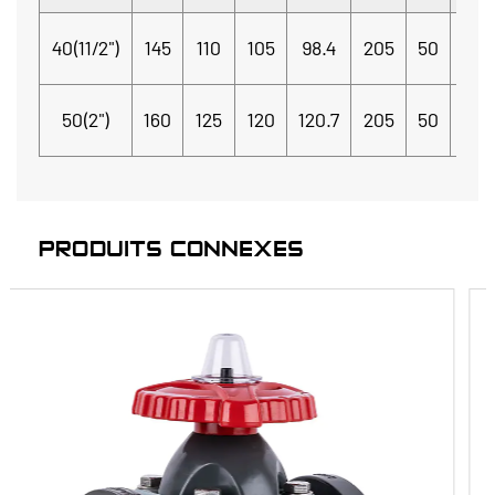
40(11/2")
145
110
105
98.4
205
50
20
50(2")
160
125
120
120.7
205
50
20
PRODUITS CONNEXES