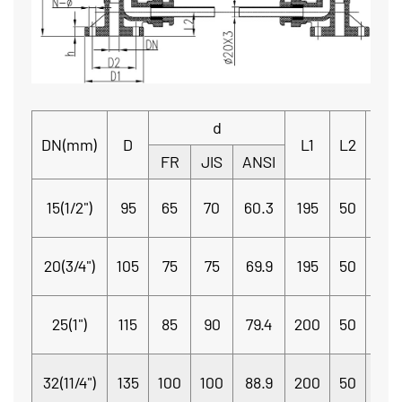
d
DN(mm)
D
L1
L2
b
FR
JIS
ANSI
15(1/2")
95
65
70
60.3
195
50
20
20(3/4")
105
75
75
69.9
195
50
20
25(1")
115
85
90
79.4
200
50
20
32(11/4")
135
100
100
88.9
200
50
20