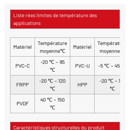
Liste rées limites de température des
applications
Température
Température
Matériel
Matériel
moyenne℃
moyenne℃
-20 ℃ ~ 95
PVC-C
PVC-U
-5 ℃ ~ 45 ℃
℃
-20 ℃ ~ 120
-20 ℃ ~ 110
FRPP
HPP
℃
℃
40 ℃ ~ 150
PVDF
℃
Caractéristiques structurelles du produit