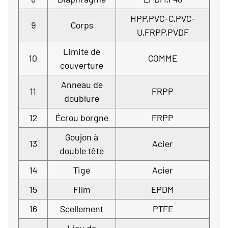
HPP,PVC-C,PVC-
9
Corps
U,FRPP,PVDF
Limite de
10
COMME
couverture
Anneau de
11
FRPP
doublure
12
Écrou borgne
FRPP
Goujon à
13
Acier
double tête
14
Tige
Acier
15
Film
EPDM
16
Scellement
PTFE