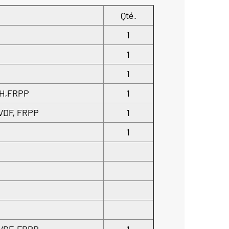
Qté.
1
1
1
PH,FRPP
1
VDF, FRPP
1
1