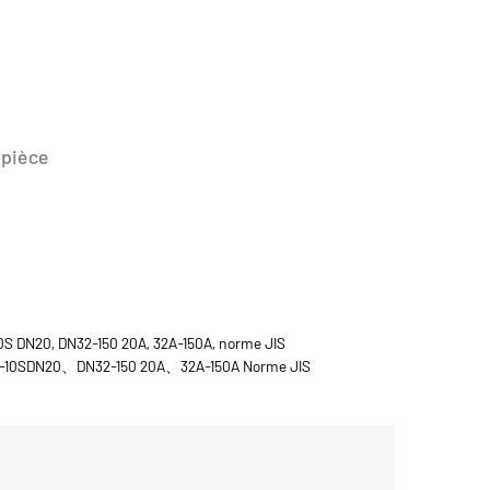
 pièce
 DN20, DN32-150 20A, 32A-150A, norme JIS
F-10SDN20、DN32-150 20A、32A-150A Norme JIS