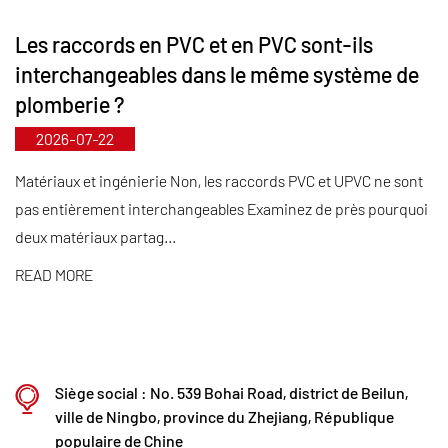
les tuyaux et raccords s'étendent jusqu'à DN800,
Les raccords en PVC et en PVC sont-ils
comblant ainsi les lacunes du marché et
interchangeables dans le même système de
maintenant notre avantage concurrentiel dans
plomberie ?
l'industrie.
2026-07-22
Guidé par le principe « Axé sur la technologie et en
phase avec son temps », Kaixin alloue près de 10
Matériaux et ingénierie Non, les raccords PVC et UPVC ne sont
pas entièrement interchangeables Examinez de près pourquoi
millions de RMB par an à la R&D. Nous garantissons
deux matériaux partag...
une qualité de produit supérieure grâce à une
fabrication automatisée standardisée et à un
READ MORE
approvisionnement strict en matières premières
importées. Conformément à notre stratégie de
développement international, nous surveillons en
Siège social : No. 539 Bohai Road, district de Beilun,
permanence les tendances du marché mondial et
ville de Ningbo, province du Zhejiang, République
exploitons les canaux numériques pour proposer
populaire de Chine