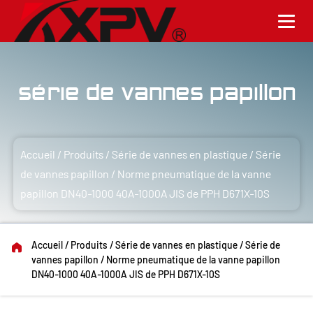
Série de vannes papillon
Accueil
/
Produits
/
Série de vannes en plastique
/
Série
de vannes papillon
/
Norme pneumatique de la vanne
papillon DN40-1000 40A-1000A JIS de PPH D671X-10S
Accueil
/
Produits
/
Série de vannes en plastique
/
Série de
vannes papillon
/
Norme pneumatique de la vanne papillon
DN40-1000 40A-1000A JIS de PPH D671X-10S