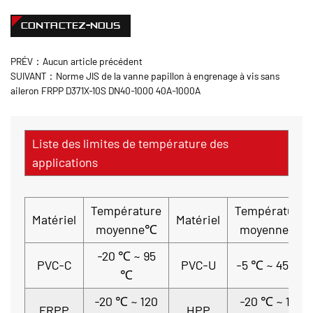
CONTACTEZ-NOUS
PRÉV：Aucun article précédent
SUIVANT：Norme JIS de la vanne papillon à engrenage à vis sans
aileron FRPP D371X-10S DN40-1000 40A-1000A
Liste des limites de température des
applications
Température
Température
Matériel
Matériel
moyenne℃
moyenne℃
-20 ℃ ~ 95
PVC-C
PVC-U
-5 ℃ ~ 45 ℃
℃
-20 ℃ ~ 120
-20 ℃ ~ 110
FRPP
HPP