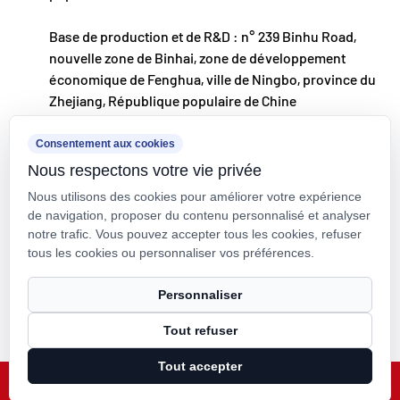
des produits « Made in China » de haute qualité à
Base de production et de R&D : n° 239 Binhu Road,
nos clients du monde entier.
nouvelle zone de Binhai, zone de développement
Ningbo • Base de R&D et de production de Fenghua
économique de Fenghua, ville de Ningbo, province du
Zhejiang, République populaire de Chine
Avec un investissement total de 200 millions de
RMB, Kaixin Ultra-Pure Pipe Technology (Ningbo)
kxpv@kxpv.com
Consentement aux cookies
Co., Ltd. a créé un nouveau laboratoire de
Nous respectons votre vie privée
+86-18067123177
matériaux en collaboration avec des universités et
Nous utilisons des cookies pour améliorer votre expérience
des instituts de recherche, construit une base de
de navigation, proposer du contenu personnalisé et analyser
notre trafic. Vous pouvez accepter tous les cookies, refuser
fabrication moderne et installé 8 lignes de
tous les cookies ou personnaliser vos préférences.
production entièrement automatisées pour les
Droit d'auteur © Kaixin Pipeline Technologies Co., Ltd. Tous droits
Personnaliser
plastiques modifiés et 8 pour les matériaux
réservés.
polymères. L'installation est dédiée à la R&D, à la
Tout refuser
Technical Support ：
Smart Cloud
production et à l'application de nouveaux
Tout accepter
plastiques et matériaux polymères modifiés. Kaixin
X
Facebook
Produits
Actualités