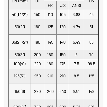
DN (mm)
D1
D3
L
FR
JIS
ANSI
40(1 1/2")
150
110
105
3.88
45
40
50(2")
160
125
120
4.74
51
42
65(2 1/2")
180
145
140
5.49
66
47
80(3")
200
160
150
6
79
45
100(4")
220
180
175
7.5
98.5
55
125(5")
250
210
210
8.5
125
65
150(6)
290
240
240
9.51
148
75
200(8")
340
295
290
11.75
201
85