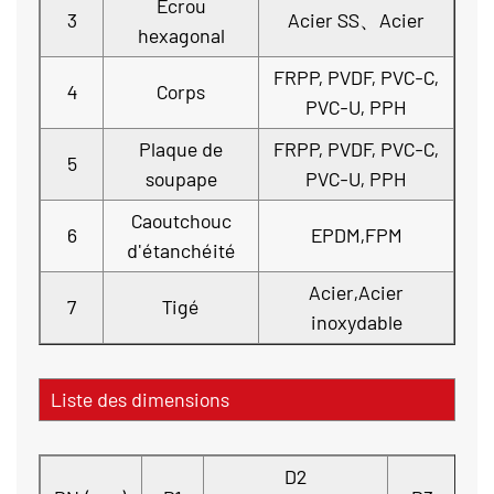
Ecrou
3
Acier SS、Acier
hexagonal
FRPP, PVDF, PVC-C,
4
Corps
PVC-U, PPH
Plaque de
FRPP, PVDF, PVC-C,
5
soupape
PVC-U, PPH
Caoutchouc
6
EPDM,FPM
d'étanchéité
Acier,Acier
7
Tigé
inoxydable
Liste des dimensions
D2