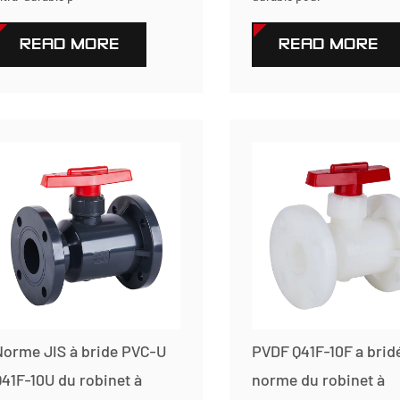
READ MORE
READ MORE
Norme JIS à bride PVC-U
PVDF Q41F-10F a bridé
41F-10U du robinet à
norme du robinet à