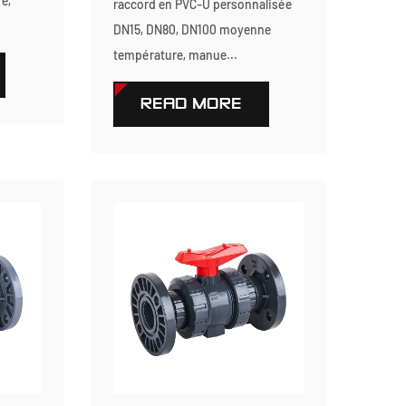
e,
raccord en PVC-U personnalisée
DN15, DN80, DN100 moyenne
température, manue...
READ MORE