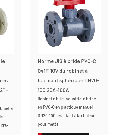
 le
Norme JIS à bride PVC-C
Q41F-10V du robinet à
bles
tournant sphérique DN20-
2" -
100 20A-100A
Robinet à bille industriel à bride
en PVC-C en plastique manuel
binet à
DN20-100 résistant à la chaleur
le
pour matéri...
ltra-