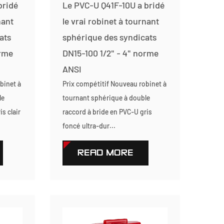
bridé
Le PVC-U Q41F-10U a bridé
nant
le vrai robinet à tournant
ats
sphérique des syndicats
orme
DN15-100 1/2" - 4" norme
ANSI
binet à
Prix compétitif Nouveau robinet à
le
tournant sphérique à double
s clair
raccord à bride en PVC-U gris
foncé ultra-dur...
READ MORE