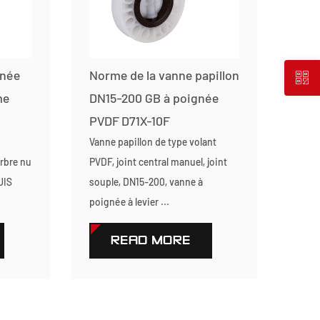
gnée
Norme de la vanne papillon
me
DN15-200 GB à poignée
PVDF D71X-10F
Vanne papillon de type volant
rbre nu
PVDF, joint central manuel, joint
JIS
souple, DN15-200, vanne à
poignée à levier ...
READ MORE