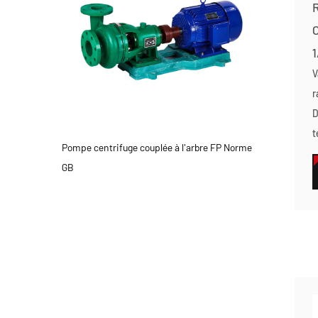
R
C
1
V
r
D
t
Pompe centrifuge couplée à l'arbre FP Norme
GB