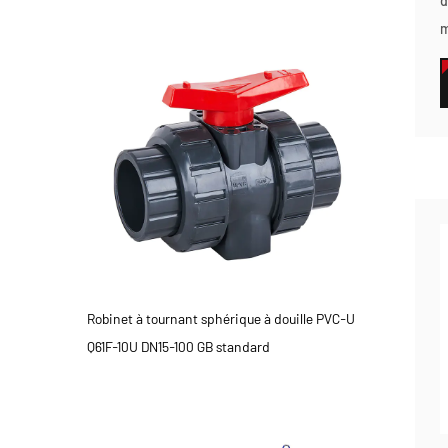
d
m
Robinet à tournant sphérique à douille PVC-U
Q61F-10U DN15-100 GB standard