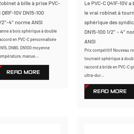
obinet à bille à prise PVC-
Le PVC-C Q41F-10V a 
 Q61F-10V DN15-100
le vrai robinet à tour
/2"-4" norme ANSI
sphérique des syndic
anne à bois sphérique à double
DN15-100 1/2" - 4" n
accord en PVC-C personnalisée
ANSI
N15, DN80, DN100 moyenne
Prix compétitif Nouveau ro
empérature, manue...
tournant sphérique à doub
raccord à bride en PVC-C gri
READ MORE
ultra-dur...
READ MORE