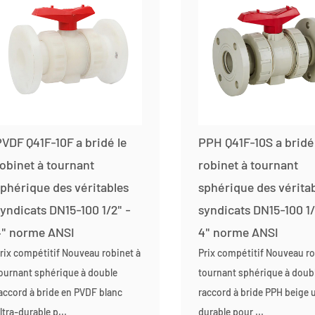
VDF Q41F-10F a bridé le
PPH Q41F-10S a bridé
obinet à tournant
robinet à tournant
phérique des véritables
sphérique des vérita
yndicats DN15-100 1/2" -
syndicats DN15-100 1/
4" norme ANSI
4" norme ANSI
rix compétitif Nouveau robinet à
Prix compétitif Nouveau ro
ournant sphérique à double
tournant sphérique à doub
accord à bride en PVDF blanc
raccord à bride PPH beige u
ltra-durable p...
durable pour ...