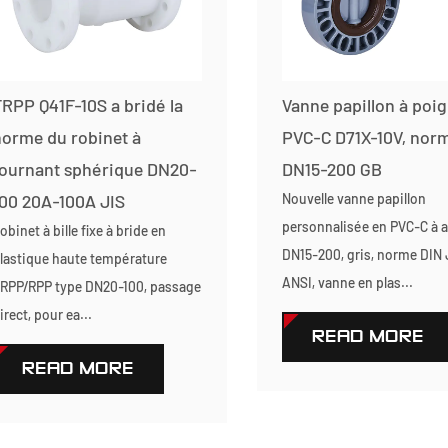
RPP Q41F-10S a bridé la
Vanne papillon à poi
orme du robinet à
PVC-C D71X-10V, nor
tournant sphérique DN20-
DN15-200 GB
00 20A-100A JIS
Nouvelle vanne papillon
personnalisée en PVC-C à a
obinet à bille fixe à bride en
DN15-200, gris, norme DIN 
lastique haute température
ANSI, vanne en plas...
RPP/RPP type DN20-100, passage
irect, pour ea...
READ MORE
READ MORE