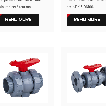
'approvisionnement d'usine,
plastique haute températur
ini robinet à tournan...
droit, DN15-DN100,...
READ MORE
READ MORE